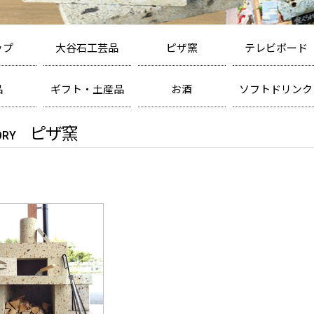
ップ
大谷石工芸品
ピザ窯
テレビボード
カエル
ピザ窯
テレビボード
キャンドル
ランプシェード
表札
オブジェ
テーブル・ベンチ
品
ギフト・土産品
お酒
ソフトドリンク
せんべい
日本酒
炭酸飲料
洋菓子
ワイン
紅茶飲料
雑貨
ビール
ノンアルコール
ピザ窯
ORY