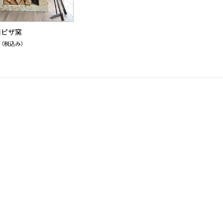
目ピザ窯
（税込み）