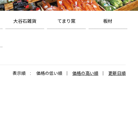
大谷石雑貨
てまり窯
板材
コースター
カップ
大谷石/中目
プリントコースター
マグカップ
大谷石/細目
コースターギフト
お皿
深岩石
プレート
小皿・箸置
芦野石
カトラリーレスト
雑貨
アウトレット
大谷硝子
竹タオル
鉢
メモクリップ
写真立て
マグネット
大谷石体験キット
表示順 :
価格の低い順
価格の高い順
更新日順