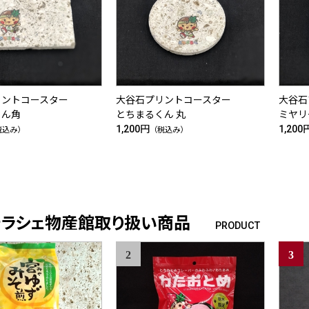
プリントコースター
大谷石プリントコースター
大谷
くん角
とちまるくん 丸
ミヤリ
1,200円
1,200
税込み）
（税込み）
テラシェ物産館取り扱い商品
PRODUCT
2
3