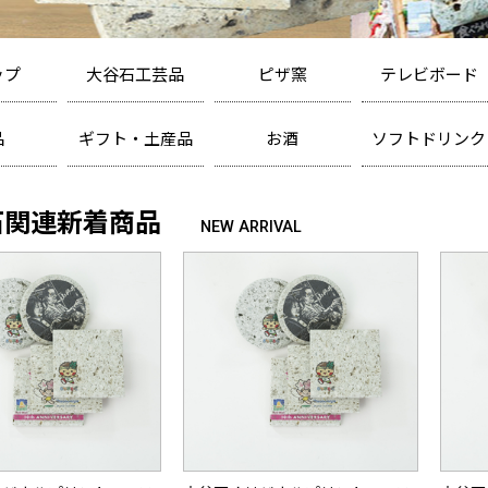
ップ
大谷石工芸品
ピザ窯
テレビボード
カエル
ピザ窯
テレビボード
キャンドル
ランプシェード
表札
オブジェ
テーブル・ベンチ
品
ギフト・土産品
お酒
ソフトドリンク
せんべい
日本酒
炭酸飲料
洋菓子
ワイン
紅茶飲料
雑貨
ビール
ノンアルコール
石関連新着商品
NEW ARRIVAL