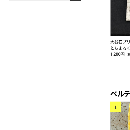
大谷石
とちまる
1,200円
（
ベル
1