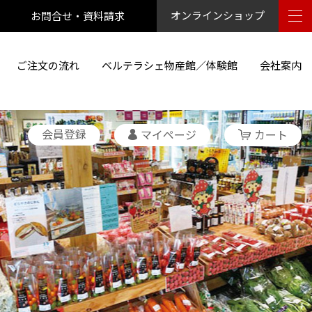
お問合せ・資料請求
オンラインショップ
ご注文の流れ
ベルテラシェ物産館／体験館
会社案内
会員登録
マイページ
カート