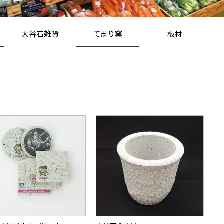
大谷石雑貨
てまり窯
板材
コースター
カップ
大谷石/中目
プリントコースター
マグカップ
大谷石/細目
コースターギフト
お皿
深岩石
プレート
小皿・箸置
芦野石
カトラリーレスト
雑貨
アウトレット
大谷硝子
竹タオル
鉢
メモクリップ
写真立て
マグネット
大谷石体験キット