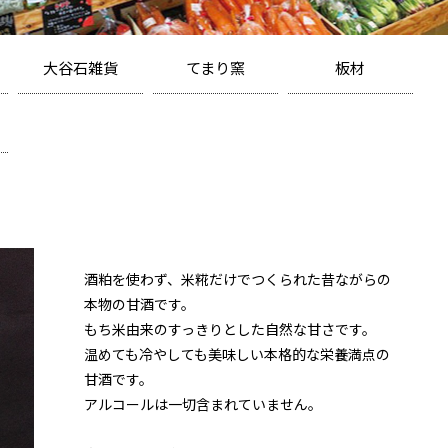
大谷石雑貨
てまり窯
板材
コースター
カップ
大谷石/中目
プリントコースター
マグカップ
大谷石/細目
コースターギフト
お皿
深岩石
プレート
小皿・箸置
芦野石
カトラリーレスト
雑貨
アウトレット
大谷硝子
竹タオル
鉢
メモクリップ
写真立て
マグネット
大谷石体験キット
酒粕を使わず、米糀だけでつくられた昔ながらの
本物の甘酒です。
もち米由来のすっきりとした自然な甘さです。
温めても冷やしても美味しい本格的な栄養満点の
甘酒です。
アルコールは一切含まれていません。