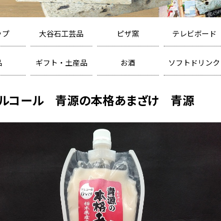
ップ
大谷石工芸品
ピザ窯
テレビボード
カエル
ピザ窯
テレビボード
キャンドル
ランプシェード
表札
オブジェ
テーブル・ベンチ
品
ギフト・土産品
お酒
ソフトドリンク
せんべい
日本酒
炭酸飲料
洋菓子
ワイン
紅茶飲料
雑貨
ビール
ノンアルコール
アルコール 青源の本格あまざけ 青源